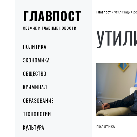
Skip
ГЛАВПОСТ
to
Главпост
>
утилизация р
content
УТИЛ
СВЕЖИЕ И ГЛАВНЫЕ НОВОСТИ
Primary
ПОЛИТИКА
Menu
ЭКОНОМИКА
ОБЩЕСТВО
КРИМИНАЛ
ОБРАЗОВАНИЕ
ТЕХНОЛОГИИ
КУЛЬТУРА
ПОЛИТИКА