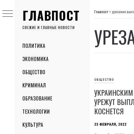
Skip
ГЛАВПОСТ
to
Главпост
>
урезание вып
content
УРЕЗ
СВЕЖИЕ И ГЛАВНЫЕ НОВОСТИ
Primary
ПОЛИТИКА
Menu
ЭКОНОМИКА
ОБЩЕСТВО
ОБЩЕСТВО
КРИМИНАЛ
УКРАИНСКИМ
ОБРАЗОВАНИЕ
УРЕЖУТ ВЫПЛ
КОСНЕТСЯ
ТЕХНОЛОГИИ
КУЛЬТУРА
23 ФЕВРАЛЯ, 2022