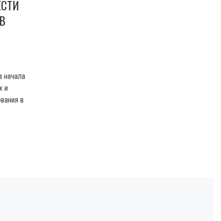
ЕСТИ
В
а начала
х и
вания в