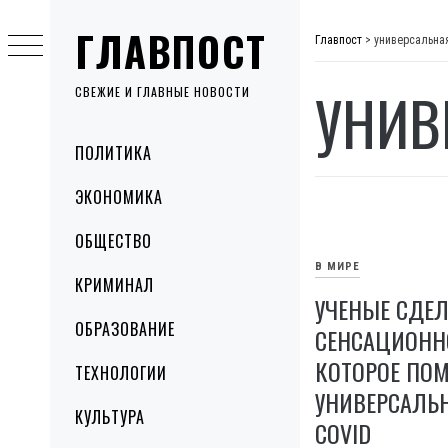
Skip
ГЛАВПОСТ
to
Главпост
>
универсальна
content
УНИВ
СВЕЖИЕ И ГЛАВНЫЕ НОВОСТИ
Primary
ПОЛИТИКА
Menu
ЭКОНОМИКА
ОБЩЕСТВО
В МИРЕ
КРИМИНАЛ
УЧЕНЫЕ СДЕ
ОБРАЗОВАНИЕ
СЕНСАЦИОННО
КОТОРОЕ ПО
ТЕХНОЛОГИИ
УНИВЕРСАЛЬ
КУЛЬТУРА
COVID