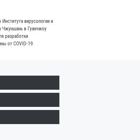
з Института вирусологии и
 Чжуншань в Гуанчжоу
ля разработки
ины от COVID-19.