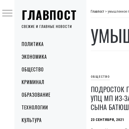
Skip
ГЛАВПОСТ
to
Главпост
>
умышленное 
content
УМЫШ
СВЕЖИЕ И ГЛАВНЫЕ НОВОСТИ
Primary
ПОЛИТИКА
Menu
ЭКОНОМИКА
ОБЩЕСТВО
ОБЩЕСТВО
КРИМИНАЛ
ПОДРОСТОК 
ОБРАЗОВАНИЕ
УПЦ МП ИЗ-З
СЫНА БАТЮ
ТЕХНОЛОГИИ
КУЛЬТУРА
23 СЕНТЯБРЯ, 2021