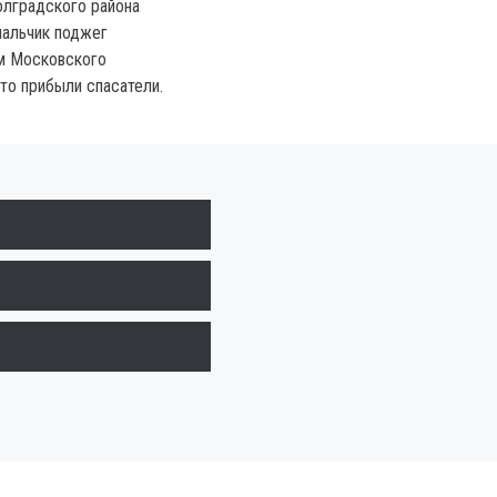
олградского района
мальчик поджег
м Московского
то прибыли спасатели.