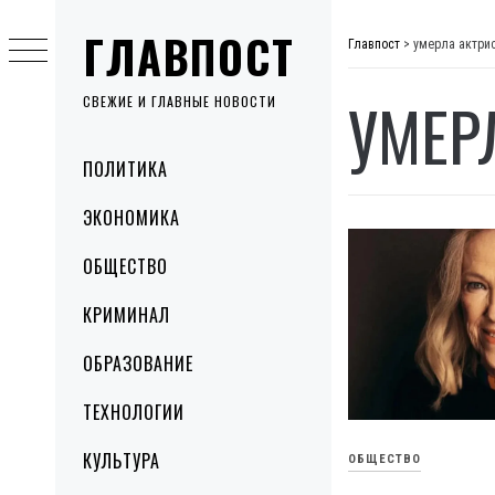
Skip
ГЛАВПОСТ
to
Главпост
>
умерла актри
content
УМЕР
СВЕЖИЕ И ГЛАВНЫЕ НОВОСТИ
Primary
ПОЛИТИКА
Menu
ЭКОНОМИКА
ОБЩЕСТВО
КРИМИНАЛ
ОБРАЗОВАНИЕ
ТЕХНОЛОГИИ
КУЛЬТУРА
ОБЩЕСТВО