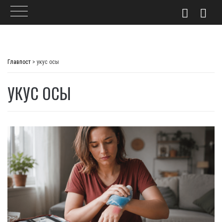
Skip
to
Главпост
>
укус осы
content
УКУС ОСЫ