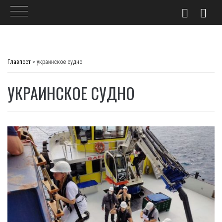
Skip
to
Главпост
>
украинское судно
content
УКРАИНСКОЕ СУДНО