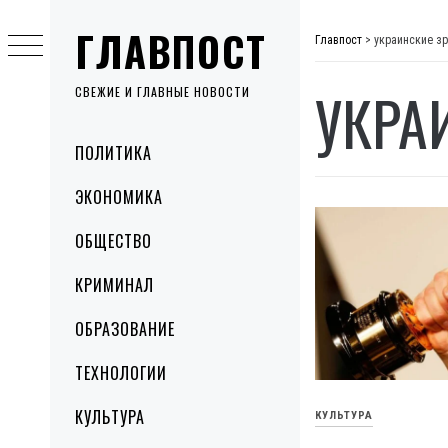
Skip
ГЛАВПОСТ
to
Главпост
>
украинские з
content
УКРА
СВЕЖИЕ И ГЛАВНЫЕ НОВОСТИ
Primary
ПОЛИТИКА
Menu
ЭКОНОМИКА
ОБЩЕСТВО
КРИМИНАЛ
ОБРАЗОВАНИЕ
ТЕХНОЛОГИИ
КУЛЬТУРА
КУЛЬТУРА