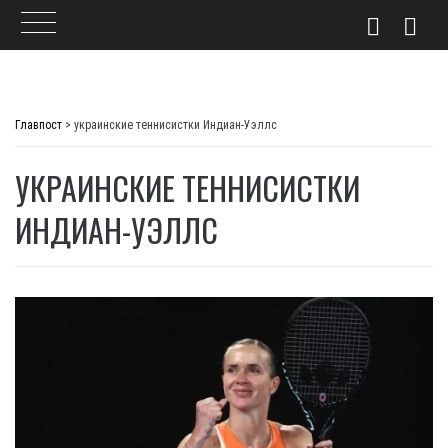
Skip
to
Главпост
>
украинские теннисистки Индиан-Уэллс
content
УКРАИНСКИЕ ТЕННИСИСТКИ
ИНДИАН-УЭЛЛС