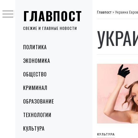
Skip
ГЛАВПОСТ
to
Главпост
>
Украина Евро
content
УКРА
СВЕЖИЕ И ГЛАВНЫЕ НОВОСТИ
Primary
ПОЛИТИКА
Menu
ЭКОНОМИКА
ОБЩЕСТВО
КРИМИНАЛ
ОБРАЗОВАНИЕ
ТЕХНОЛОГИИ
КУЛЬТУРА
КУЛЬТУРА