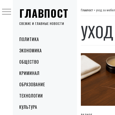
Skip
ГЛАВПОСТ
to
Главпост
>
уход за мебе
content
УХОД
СВЕЖИЕ И ГЛАВНЫЕ НОВОСТИ
Primary
ПОЛИТИКА
Menu
ЭКОНОМИКА
ОБЩЕСТВО
КРИМИНАЛ
ОБРАЗОВАНИЕ
ТЕХНОЛОГИИ
КУЛЬТУРА
РАЗНОЕ