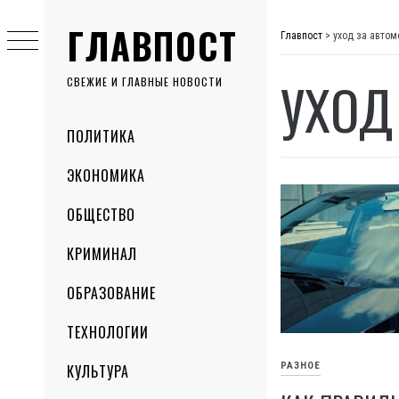
Skip
ГЛАВПОСТ
to
Главпост
>
уход за авто
content
УХОД
СВЕЖИЕ И ГЛАВНЫЕ НОВОСТИ
Primary
ПОЛИТИКА
Menu
ЭКОНОМИКА
ОБЩЕСТВО
КРИМИНАЛ
ОБРАЗОВАНИЕ
ТЕХНОЛОГИИ
РАЗНОЕ
КУЛЬТУРА