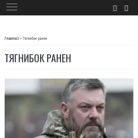
Skip
to
Главпост
>
Тягнибок ранен
content
ТЯГНИБОК РАНЕН