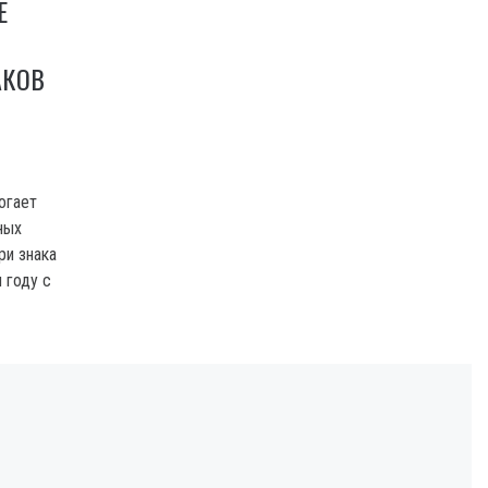
Е
АКОВ
огает
ных
ри знака
 году с