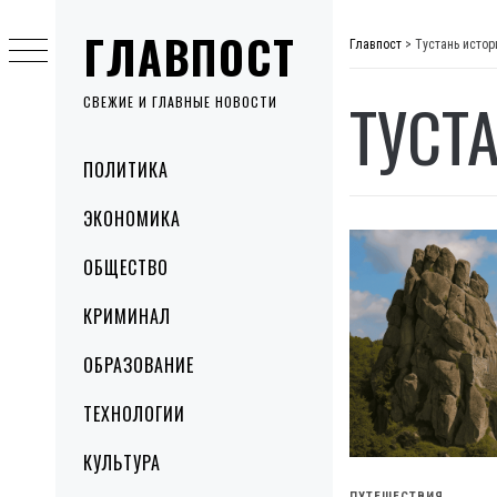
Skip
ГЛАВПОСТ
to
Главпост
>
Тустань истор
content
ТУСТ
СВЕЖИЕ И ГЛАВНЫЕ НОВОСТИ
Primary
ПОЛИТИКА
Menu
ЭКОНОМИКА
ОБЩЕСТВО
КРИМИНАЛ
ОБРАЗОВАНИЕ
ТЕХНОЛОГИИ
КУЛЬТУРА
ПУТЕШЕСТВИЯ