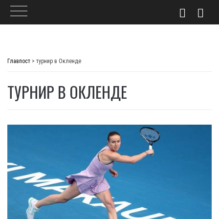
Skip
to
Главпост
>
турнир в Окленде
content
ТУРНИР В ОКЛЕНДЕ