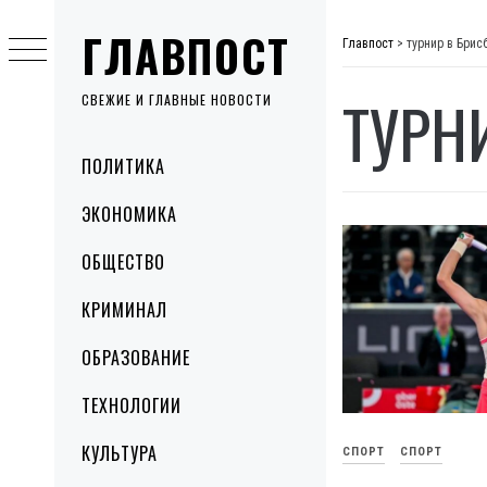
Skip
ГЛАВПОСТ
to
Главпост
>
турнир в Брис
content
ТУРН
СВЕЖИЕ И ГЛАВНЫЕ НОВОСТИ
Primary
ПОЛИТИКА
Menu
ЭКОНОМИКА
ОБЩЕСТВО
КРИМИНАЛ
ОБРАЗОВАНИЕ
ТЕХНОЛОГИИ
КУЛЬТУРА
СПОРТ
СПОРТ