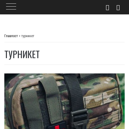
Skip
to
Главпост
>
турникет
content
ТУРНИКЕТ