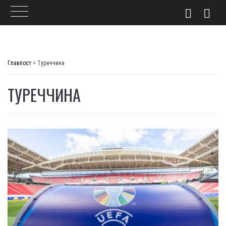
Skip
to
Главпост
>
Туреччина
content
ТУРЕЧЧИНА