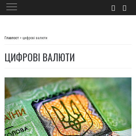
Skip
to
Главпост
>
цифрові валюти
content
ЦИФРОВІ ВАЛЮТИ