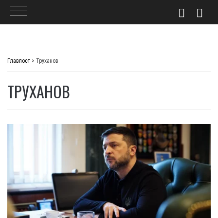
Skip
to
Главпост
>
Труханов
content
ТРУХАНОВ