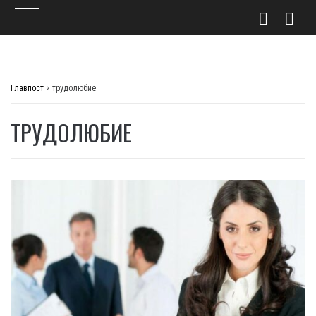
Skip
to
Главпост
>
трудолюбие
content
ТРУДОЛЮБИЕ