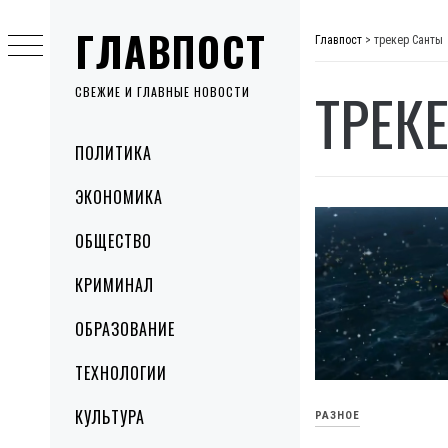
Skip
ГЛАВПОСТ
to
Главпост
>
трекер Санты
content
ТРЕК
СВЕЖИЕ И ГЛАВНЫЕ НОВОСТИ
Primary
ПОЛИТИКА
Menu
ЭКОНОМИКА
ОБЩЕСТВО
КРИМИНАЛ
ОБРАЗОВАНИЕ
ТЕХНОЛОГИИ
КУЛЬТУРА
РАЗНОЕ