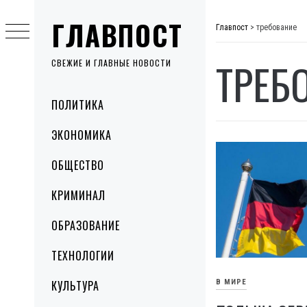
Skip
ГЛАВПОСТ
to
Главпост
>
требование
content
ТРЕБ
СВЕЖИЕ И ГЛАВНЫЕ НОВОСТИ
Primary
ПОЛИТИКА
Menu
ЭКОНОМИКА
ОБЩЕСТВО
КРИМИНАЛ
ОБРАЗОВАНИЕ
ТЕХНОЛОГИИ
В МИРЕ
КУЛЬТУРА