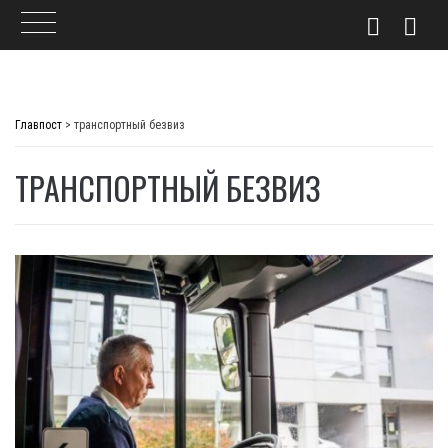
Skip
to
Главпост
>
транспортный безвиз
content
ТРАНСПОРТНЫЙ БЕЗВИЗ