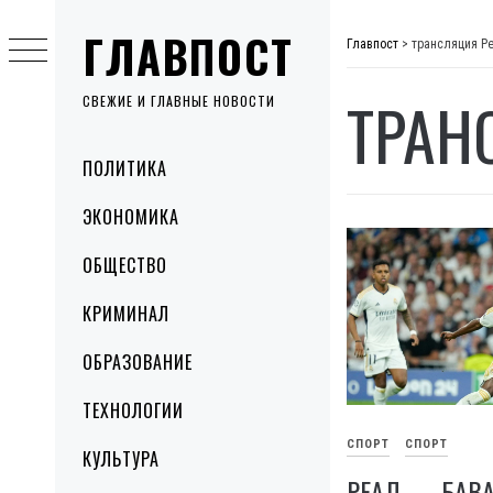
Skip
ГЛАВПОСТ
to
Главпост
>
трансляция Р
content
ТРАН
СВЕЖИЕ И ГЛАВНЫЕ НОВОСТИ
Primary
ПОЛИТИКА
Menu
ЭКОНОМИКА
ОБЩЕСТВО
КРИМИНАЛ
ОБРАЗОВАНИЕ
ТЕХНОЛОГИИ
СПОРТ
СПОРТ
КУЛЬТУРА
РЕАЛ — БАВ