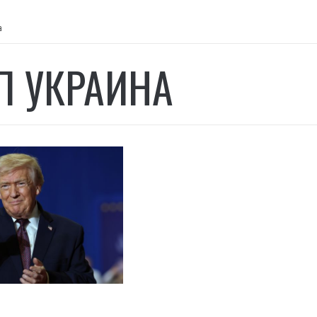
а
П УКРАИНА