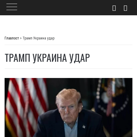
Skip
to
Главпост
>
Трамп Украина удар
content
ТРАМП УКРАИНА УДАР