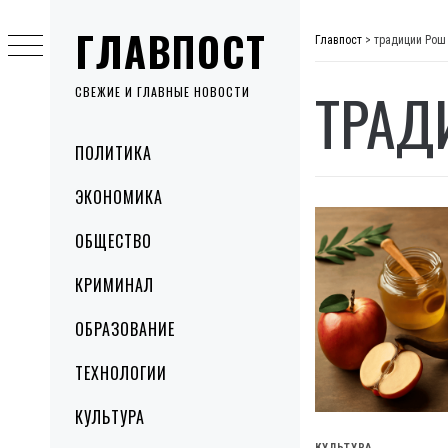
Skip
ГЛАВПОСТ
to
Главпост
>
традиции Рош
content
ТРАД
СВЕЖИЕ И ГЛАВНЫЕ НОВОСТИ
Primary
ПОЛИТИКА
Menu
ЭКОНОМИКА
ОБЩЕСТВО
КРИМИНАЛ
ОБРАЗОВАНИЕ
ТЕХНОЛОГИИ
КУЛЬТУРА
КУЛЬТУРА