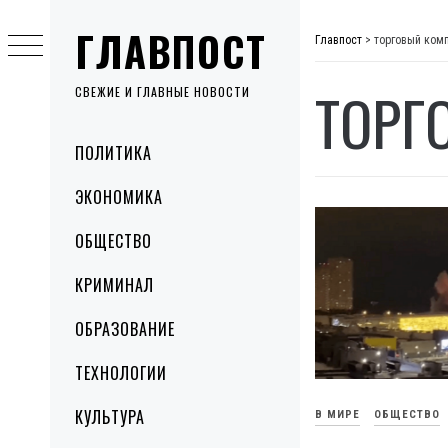
Skip
ГЛАВПОСТ
to
Главпост
>
торговый ком
content
ТОРГ
СВЕЖИЕ И ГЛАВНЫЕ НОВОСТИ
Primary
ПОЛИТИКА
Menu
ЭКОНОМИКА
ОБЩЕСТВО
КРИМИНАЛ
ОБРАЗОВАНИЕ
ТЕХНОЛОГИИ
КУЛЬТУРА
В МИРЕ
ОБЩЕСТВО