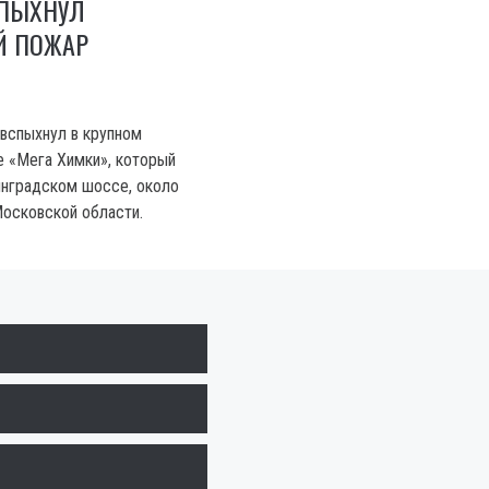
СПЫХНУЛ
Й ПОЖАР
вспыхнул в крупном
 «Мега Химки», который
инградском шоссе, около
осковской области.