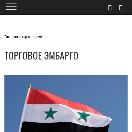
Skip
to
Главпост
>
торговое эмбарго
content
ТОРГОВОЕ ЭМБАРГО