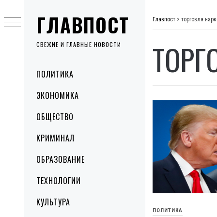
Skip
ГЛАВПОСТ
to
Главпост
>
торговля нар
content
ТОРГ
СВЕЖИЕ И ГЛАВНЫЕ НОВОСТИ
Primary
ПОЛИТИКА
Menu
ЭКОНОМИКА
ОБЩЕСТВО
КРИМИНАЛ
ОБРАЗОВАНИЕ
ТЕХНОЛОГИИ
КУЛЬТУРА
ПОЛИТИКА