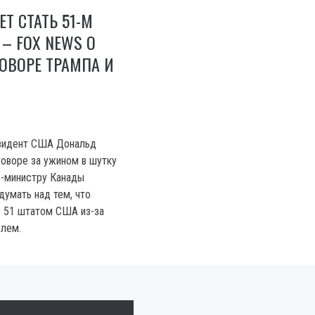
Т СТАТЬ 51-М
– FOX NEWS О
ОВОРЕ ТРАМПА И
зидент США Дональд
говоре за ужином в шутку
-министру Канады
умать над тем, что
ь 51 штатом США из-за
блем.