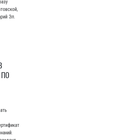
разу
товской,
рий Эл.
В
 ПО
ать
ертификат
наний.