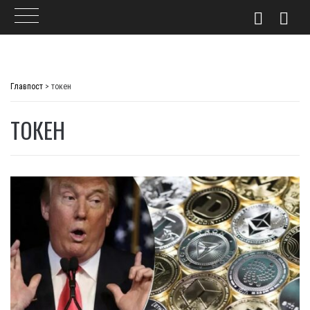
Skip
to
Главпост
>
токен
content
ТОКЕН