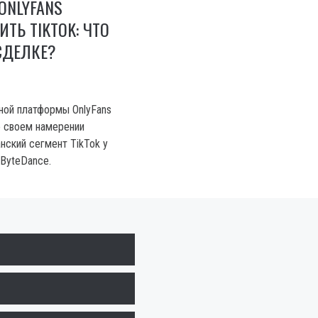
ONLYFANS
ТЬ TIKTOK: ЧТО
 СДЕЛКЕ?
ной платформы OnlyFans
о своем намерении
нский сегмент TikTok у
 ByteDance.