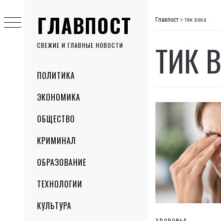
Skip
ГЛАВПОСТ
to
Главпост
>
тик века
content
ТИК 
СВЕЖИЕ И ГЛАВНЫЕ НОВОСТИ
Primary
ПОЛИТИКА
Menu
ЭКОНОМИКА
ОБЩЕСТВО
КРИМИНАЛ
ОБРАЗОВАНИЕ
ТЕХНОЛОГИИ
КУЛЬТУРА
ЗДОРОВЬЕ