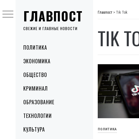
Skip
ГЛАВПОСТ
to
Главпост
>
Tik Tok
content
TIK T
СВЕЖИЕ И ГЛАВНЫЕ НОВОСТИ
Primary
ПОЛИТИКА
Menu
ЭКОНОМИКА
ОБЩЕСТВО
КРИМИНАЛ
ОБРАЗОВАНИЕ
ТЕХНОЛОГИИ
КУЛЬТУРА
ПОЛИТИКА