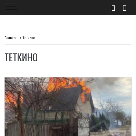
Skip
to
Главпост
>
Теткино
content
ТЕТКИНО