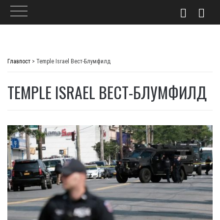
Skip
to
Главпост
>
Temple Israel Вест-Блумфилд
content
TEMPLE ISRAEL ВЕСТ-БЛУМФИЛД