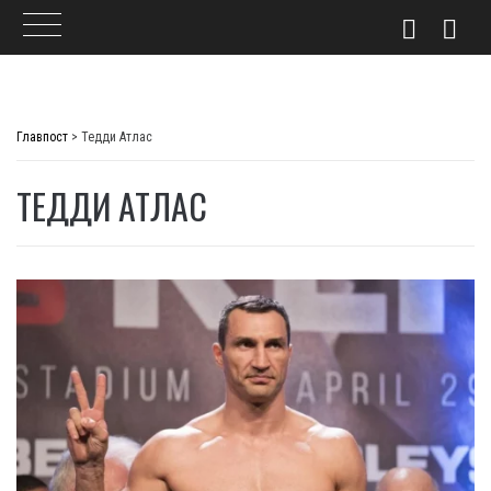
Skip
to
Главпост
>
Тедди Атлас
content
ТЕДДИ АТЛАС