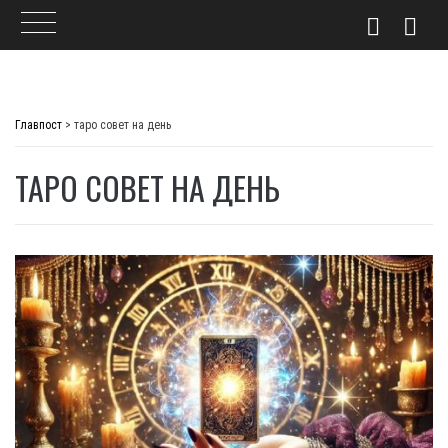
Skip
to
Главпост
>
таро совет на день
content
ТАРО СОВЕТ НА ДЕНЬ