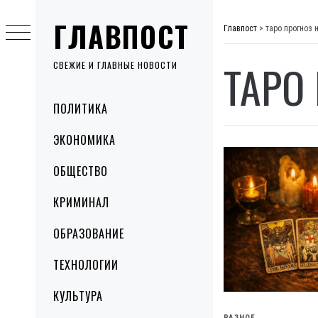
Skip
ГЛАВПОСТ
to
Главпост
>
таро прогноз 
content
ТАРО
СВЕЖИЕ И ГЛАВНЫЕ НОВОСТИ
Primary
ПОЛИТИКА
Menu
ЭКОНОМИКА
ОБЩЕСТВО
КРИМИНАЛ
ОБРАЗОВАНИЕ
ТЕХНОЛОГИИ
КУЛЬТУРА
РАЗНОЕ