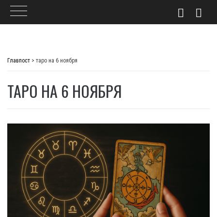
Skip
to
Главпост
>
таро на 6 ноября
content
ТАРО НА 6 НОЯБРЯ