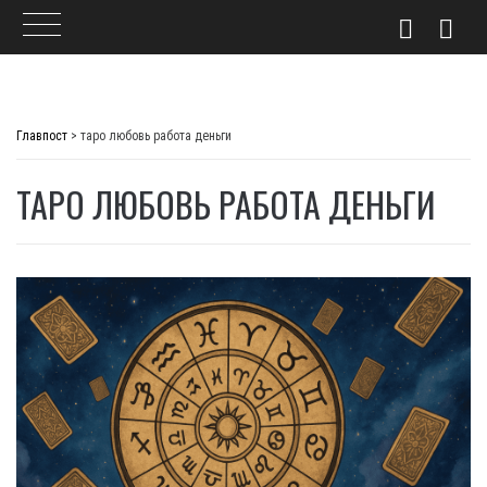
Skip
to
Главпост
>
таро любовь работа деньги
content
ТАРО ЛЮБОВЬ РАБОТА ДЕНЬГИ