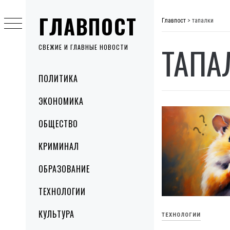
Skip
ГЛАВПОСТ
to
Главпост
>
тапалки
content
ТАПА
СВЕЖИЕ И ГЛАВНЫЕ НОВОСТИ
Primary
ПОЛИТИКА
Menu
ЭКОНОМИКА
ОБЩЕСТВО
КРИМИНАЛ
ОБРАЗОВАНИЕ
ТЕХНОЛОГИИ
КУЛЬТУРА
ТЕХНОЛОГИИ