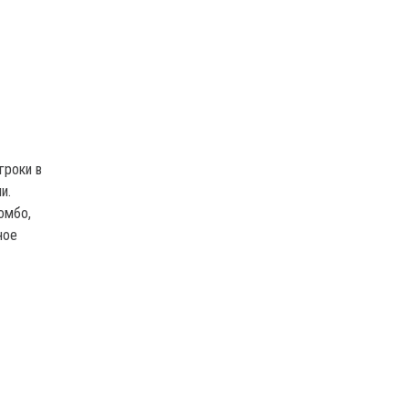
гроки в
и.
омбо,
ное