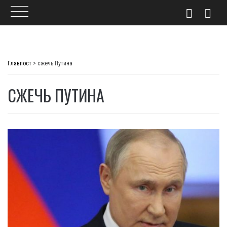
Skip
to
Главпост
>
сжечь Путина
content
СЖЕЧЬ ПУТИНА