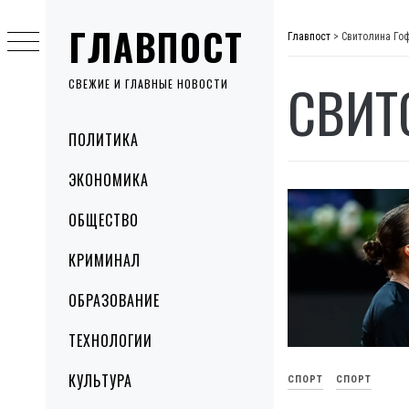
Skip
ГЛАВПОСТ
to
Главпост
>
Свитолина Го
content
СВИТ
СВЕЖИЕ И ГЛАВНЫЕ НОВОСТИ
Primary
ПОЛИТИКА
Menu
ЭКОНОМИКА
ОБЩЕСТВО
КРИМИНАЛ
ОБРАЗОВАНИЕ
ТЕХНОЛОГИИ
КУЛЬТУРА
СПОРТ
СПОРТ