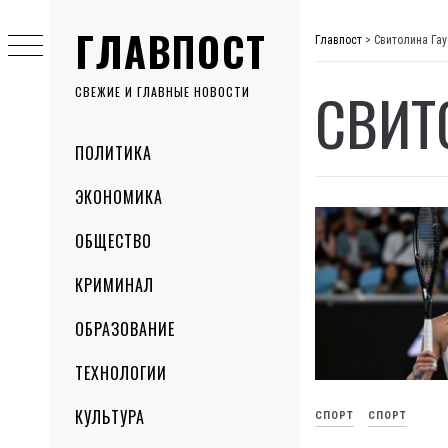
Skip
ГЛАВПОСТ
to
Главпост
>
Свитолина Га
content
СВИТ
СВЕЖИЕ И ГЛАВНЫЕ НОВОСТИ
Primary
ПОЛИТИКА
Menu
ЭКОНОМИКА
ОБЩЕСТВО
КРИМИНАЛ
ОБРАЗОВАНИЕ
ТЕХНОЛОГИИ
КУЛЬТУРА
СПОРТ
СПОРТ