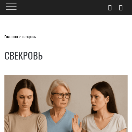
Skip
to
Главпост
>
свекровь
content
СВЕКРОВЬ